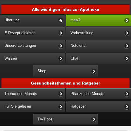
Alle wichtigen Infos zur Apotheke
Über uns
mea®
E-Rezept einlösen
Vorbestellung
Unsere Leistungen
Notdienst
Wissen
Chat
Shop
Gesundheitsthemen und Ratgeber
Thema des Monats
Pflanze des Monats
Für Sie gelesen
Ratgeber
TV-Tipps