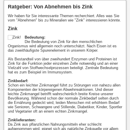
Ratgeber: Von Abnehmen bis Zink
Wir haben für Sie interessante Themen recherchiert. Alles was Sie
vom "Abnehmen" bis zu Mineralien wie "Zink" interessieren könnte.
Zink
Bedeutung:
Die Bedeutung von Zink für den menschlichen
Organismus wird allgemein noch unterschätzt. Nach Eisen ist es
das zweithäufigste Spurenelement in unserem Körper.
Als Bestandteil von über zweihundert Enzymen und Proteinen ist
Zink für die Funktion jeder einzelnen Zelle notwendig und an einer
Vielzahl von Stoffwechselprozessen beteiligt. Zentrale Bedeutung
hat es zum Beispiel im Immunsystem.
Zinkbedarf:
Schon ein leichter Zinkmangel führt zu Störungen von nahezu allen
Komponenten der körpereigenen Abwehrreaktionen. Und dieser
leichte Zinkmangel betrifft wahrscheinlich breite Kreise unserer
Bevölkerung. Während schon der normale Zinkbedarf selten durch
die Ernährung gedeckt wird, leiden Menschen mit erhöhtem Bedarf
wie Senioren, Schwangere und Stillende, Diabetiker, Kinder, Sportler
und Vegetarier oft an einem echten Zinkmangel.
Zinklieferanten:
Da Zink aus pflanzlichen Nahrungsmitteln eher schlecht
aufgenommen wird, eignet sich als natürliche Zinkquelle vor allem