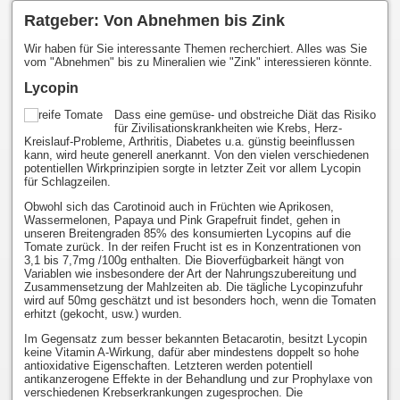
Ratgeber: Von Abnehmen bis Zink
Wir haben für Sie interessante Themen recherchiert. Alles was Sie
vom "Abnehmen" bis zu Mineralien wie "Zink" interessieren könnte.
Lycopin
Dass eine gemüse- und obstreiche Diät das Risiko
für Zivilisationskrankheiten wie Krebs, Herz-
Kreislauf-Probleme, Arthritis, Diabetes u.a. günstig beeinflussen
kann, wird heute generell anerkannt. Von den vielen verschiedenen
potentiellen Wirkprinzipien sorgte in letzter Zeit vor allem Lycopin
für Schlagzeilen.
Obwohl sich das Carotinoid auch in Früchten wie Aprikosen,
Wassermelonen, Papaya und Pink Grapefruit findet, gehen in
unseren Breitengraden 85% des konsumierten Lycopins auf die
Tomate zurück. In der reifen Frucht ist es in Konzentrationen von
3,1 bis 7,7mg /100g enthalten. Die Bioverfügbarkeit hängt von
Variablen wie insbesondere der Art der Nahrungszubereitung und
Zusammensetzung der Mahlzeiten ab. Die tägliche Lycopinzufuhr
wird auf 50mg geschätzt und ist besonders hoch, wenn die Tomaten
erhitzt (gekocht, usw.) wurden.
Im Gegensatz zum besser bekannten Betacarotin, besitzt Lycopin
keine Vitamin A-Wirkung, dafür aber mindestens doppelt so hohe
antioxidative Eigenschaften. Letzteren werden potentiell
antikanzerogene Effekte in der Behandlung und zur Prophylaxe von
verschiedenen Krebserkrankungen zugesprochen. Die