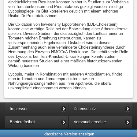
eindrücklichsten Resultate konnten bisher in Studien zum Verhältnis
von Tomatenkonsum und Prostatakrebs gezeigt werden: niedrige
Lycopinspiegel im Blut korrelieren deutlich mit einem erhöhten
Risiko für Prostatakarzinom.
Die Oxidation von low-density Lipoproteinen (LDL-Cholesterin)
könnte eine wichtige Rolle bei der Entwicklung einer Atherosklerose
spielen. Diverse Studien, die diesbezüglich den Einfluss einer an
Tomaten reichen Ernährung untersuchten, kamen zu
vielversprechenden Ergebnissen. Diskutiert wird in diesem
Zusammenhang auch eine verminderte Cholesterinsynthese durch
Hemmung des Enzyms HMGCoA-Reduktase. Die schützende Rolle
des Lycopins bei Herz-Kreislauf-Erkrankungen könnte zudem
gemäß neuesten Studien auf einer mäßigen blutdrucksenkenden
Wirkung basieren.
Lycopin, meist in Kombination mit anderen Antioxidantien, findet
man in Tomaten und Tomatenprodukten sowie in
Nahrungsergänzungsmitteln aus Ihrer Apotheke, die überall
unkompliziert eingenommen werden können.
Impressum
Datenschutz
Barrierefreiheit
Verbraucherrechte
klassische Version anzeigen