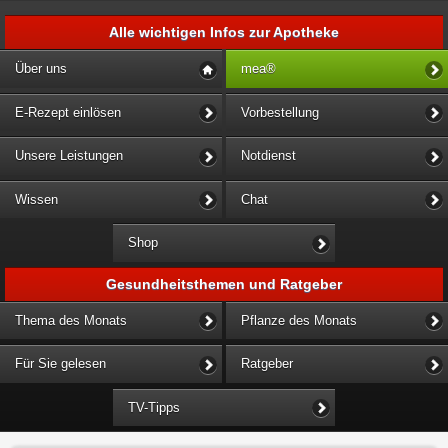
Alle wichtigen Infos zur Apotheke
Über uns
mea®
E-Rezept einlösen
Vorbestellung
Unsere Leistungen
Notdienst
Wissen
Chat
Shop
Gesundheitsthemen und Ratgeber
Thema des Monats
Pflanze des Monats
Für Sie gelesen
Ratgeber
TV-Tipps