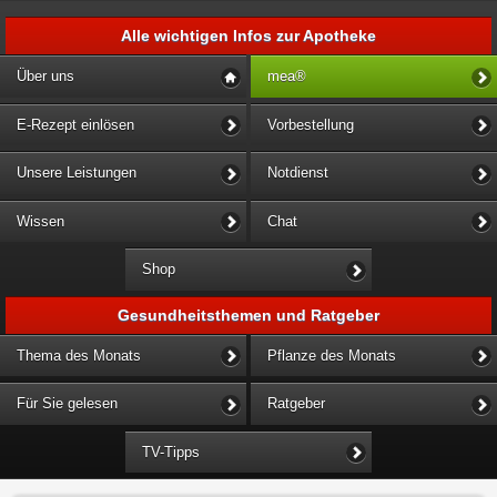
Alle wichtigen Infos zur Apotheke
Über uns
mea®
E-Rezept einlösen
Vorbestellung
Unsere Leistungen
Notdienst
Wissen
Chat
Shop
Gesundheitsthemen und Ratgeber
Thema des Monats
Pflanze des Monats
Für Sie gelesen
Ratgeber
TV-Tipps