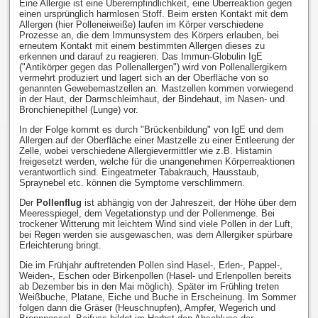
Eine Allergie ist eine Überempfindlichkeit, eine Überreaktion gegen
einen ursprünglich harmlosen Stoff. Beim ersten Kontakt mit dem
Allergen (hier Polleneiweiße) laufen im Körper verschiedene
Prozesse an, die dem Immunsystem des Körpers erlauben, bei
erneutem Kontakt mit einem bestimmten Allergen dieses zu
erkennen und darauf zu reagieren. Das Immun-Globulin IgE
("Antikörper gegen das Pollenallergen") wird von Pollenallergikern
vermehrt produziert und lagert sich an der Oberfläche von so
genannten Gewebemastzellen an. Mastzellen kommen vorwiegend
in der Haut, der Darmschleimhaut, der Bindehaut, im Nasen- und
Bronchienepithel (Lunge) vor.
In der Folge kommt es durch "Brückenbildung" von IgE und dem
Allergen auf der Oberfläche einer Mastzelle zu einer Entleerung der
Zelle, wobei verschiedene Allergievermittler wie z.B. Histamin
freigesetzt werden, welche für die unangenehmen Körperreaktionen
verantwortlich sind. Eingeatmeter Tabakrauch, Hausstaub,
Spraynebel etc. können die Symptome verschlimmern.
Der
Pollenflug
ist abhängig von der Jahreszeit, der Höhe über dem
Meeresspiegel, dem Vegetationstyp und der Pollenmenge. Bei
trockener Witterung mit leichtem Wind sind viele Pollen in der Luft,
bei Regen werden sie ausgewaschen, was dem Allergiker spürbare
Erleichterung bringt.
Die im Frühjahr auftretenden Pollen sind Hasel-, Erlen-, Pappel-,
Weiden-, Eschen oder Birkenpollen (Hasel- und Erlenpollen bereits
ab Dezember bis in den Mai möglich). Später im Frühling treten
Weißbuche, Platane, Eiche und Buche in Erscheinung. Im Sommer
folgen dann die Gräser (Heuschnupfen), Ampfer, Wegerich und