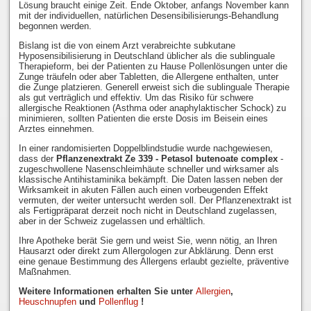
Lösung braucht einige Zeit. Ende Oktober, anfangs November kann
mit der individuellen, natürlichen Desensibilisierungs-Behandlung
begonnen werden.
Bislang ist die von einem Arzt verabreichte subkutane
Hyposensibilisierung in Deutschland üblicher als die sublinguale
Therapieform, bei der Patienten zu Hause Pollenlösungen unter die
Zunge träufeln oder aber Tabletten, die Allergene enthalten, unter
die Zunge platzieren. Generell erweist sich die sublinguale Therapie
als gut verträglich und effektiv. Um das Risiko für schwere
allergische Reaktionen (Asthma oder anaphylaktischer Schock) zu
minimieren, sollten Patienten die erste Dosis im Beisein eines
Arztes einnehmen.
In einer randomisierten Doppelblindstudie wurde nachgewiesen,
dass der
Pflanzenextrakt Ze 339 - Petasol butenoate complex
-
zugeschwollene Nasenschleimhäute schneller und wirksamer als
klassische Antihistaminika bekämpft. Die Daten lassen neben der
Wirksamkeit in akuten Fällen auch einen vorbeugenden Effekt
vermuten, der weiter untersucht werden soll. Der Pflanzenextrakt ist
als Fertigpräparat derzeit noch nicht in Deutschland zugelassen,
aber in der Schweiz zugelassen und erhältlich.
Ihre Apotheke berät Sie gern und weist Sie, wenn nötig, an Ihren
Hausarzt oder direkt zum Allergologen zur Abklärung. Denn erst
eine genaue Bestimmung des Allergens erlaubt gezielte, präventive
Maßnahmen.
Weitere Informationen erhalten Sie unter
Allergien
,
Heuschnupfen
und
Pollenflug
!