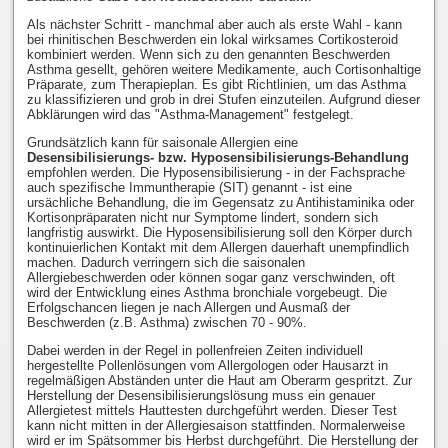
Als nächster Schritt - manchmal aber auch als erste Wahl - kann
bei rhinitischen Beschwerden ein lokal wirksames Cortikosteroid
kombiniert werden. Wenn sich zu den genannten Beschwerden
Asthma gesellt, gehören weitere Medikamente, auch Cortisonhaltige
Präparate, zum Therapieplan. Es gibt Richtlinien, um das Asthma
zu klassifizieren und grob in drei Stufen einzuteilen. Aufgrund dieser
Abklärungen wird das "Asthma-Management" festgelegt.
Grundsätzlich kann für saisonale Allergien eine
Desensibilisierungs- bzw. Hyposensibilisierungs-Behandlung
empfohlen werden. Die Hyposensibilisierung - in der Fachsprache
auch spezifische Immuntherapie (SIT) genannt - ist eine
ursächliche Behandlung, die im Gegensatz zu Antihistaminika oder
Kortisonpräparaten nicht nur Symptome lindert, sondern sich
langfristig auswirkt. Die Hyposensibilisierung soll den Körper durch
kontinuierlichen Kontakt mit dem Allergen dauerhaft unempfindlich
machen. Dadurch verringern sich die saisonalen
Allergiebeschwerden oder können sogar ganz verschwinden, oft
wird der Entwicklung eines Asthma bronchiale vorgebeugt. Die
Erfolgschancen liegen je nach Allergen und Ausmaß der
Beschwerden (z.B. Asthma) zwischen 70 - 90%.
Dabei werden in der Regel in pollenfreien Zeiten individuell
hergestellte Pollenlösungen vom Allergologen oder Hausarzt in
regelmäßigen Abständen unter die Haut am Oberarm gespritzt. Zur
Herstellung der Desensibilisierungslösung muss ein genauer
Allergietest mittels Hauttesten durchgeführt werden. Dieser Test
kann nicht mitten in der Allergiesaison stattfinden. Normalerweise
wird er im Spätsommer bis Herbst durchgeführt. Die Herstellung der