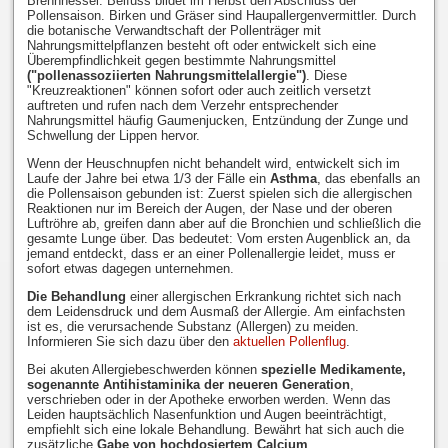
Brennnessel. Beifuss bildet im Herbst den Abschluss der
Pollensaison. Birken und Gräser sind Haupallergenvermittler. Durch
die botanische Verwandtschaft der Pollenträger mit
Nahrungsmittelpflanzen besteht oft oder entwickelt sich eine
Überempfindlichkeit gegen bestimmte Nahrungsmittel
("pollenassoziierten Nahrungsmittelallergie")
. Diese
"Kreuzreaktionen" können sofort oder auch zeitlich versetzt
auftreten und rufen nach dem Verzehr entsprechender
Nahrungsmittel häufig Gaumenjucken, Entzündung der Zunge und
Schwellung der Lippen hervor.
Wenn der Heuschnupfen nicht behandelt wird, entwickelt sich im
Laufe der Jahre bei etwa 1/3 der Fälle ein
Asthma
, das ebenfalls an
die Pollensaison gebunden ist: Zuerst spielen sich die allergischen
Reaktionen nur im Bereich der Augen, der Nase und der oberen
Luftröhre ab, greifen dann aber auf die Bronchien und schließlich die
gesamte Lunge über. Das bedeutet: Vom ersten Augenblick an, da
jemand entdeckt, dass er an einer Pollenallergie leidet, muss er
sofort etwas dagegen unternehmen.
Die Behandlung
einer allergischen Erkrankung richtet sich nach
dem Leidensdruck und dem Ausmaß der Allergie. Am einfachsten
ist es, die verursachende Substanz (Allergen) zu meiden.
Informieren Sie sich dazu über den
aktuellen Pollenflug
.
Bei akuten Allergiebeschwerden können
spezielle Medikamente,
sogenannte Antihistaminika der neueren Generation
,
verschrieben oder in der Apotheke erworben werden. Wenn das
Leiden hauptsächlich Nasenfunktion und Augen beeinträchtigt,
empfiehlt sich eine lokale Behandlung. Bewährt hat sich auch die
zusätzliche
Gabe von hochdosiertem Calcium
.