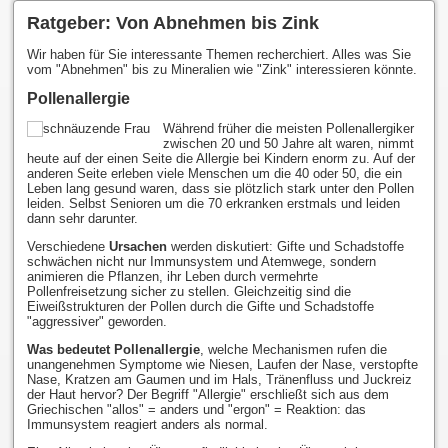
Ratgeber: Von Abnehmen bis Zink
Wir haben für Sie interessante Themen recherchiert. Alles was Sie
vom "Abnehmen" bis zu Mineralien wie "Zink" interessieren könnte.
Pollenallergie
Während früher die meisten Pollenallergiker
zwischen 20 und 50 Jahre alt waren, nimmt
heute auf der einen Seite die Allergie bei Kindern enorm zu. Auf der
anderen Seite erleben viele Menschen um die 40 oder 50, die ein
Leben lang gesund waren, dass sie plötzlich stark unter den Pollen
leiden. Selbst Senioren um die 70 erkranken erstmals und leiden
dann sehr darunter.
Verschiedene
Ursachen
werden diskutiert: Gifte und Schadstoffe
schwächen nicht nur Immunsystem und Atemwege, sondern
animieren die Pflanzen, ihr Leben durch vermehrte
Pollenfreisetzung sicher zu stellen. Gleichzeitig sind die
Eiweißstrukturen der Pollen durch die Gifte und Schadstoffe
"aggressiver" geworden.
Was bedeutet Pollenallergie
, welche Mechanismen rufen die
unangenehmen Symptome wie Niesen, Laufen der Nase, verstopfte
Nase, Kratzen am Gaumen und im Hals, Tränenfluss und Juckreiz
der Haut hervor? Der Begriff "Allergie" erschließt sich aus dem
Griechischen "allos" = anders und "ergon" = Reaktion: das
Immunsystem reagiert anders als normal.