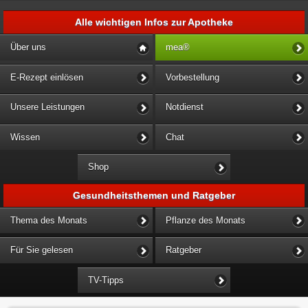
Alle wichtigen Infos zur Apotheke
Über uns
mea®
E-Rezept einlösen
Vorbestellung
Unsere Leistungen
Notdienst
Wissen
Chat
Shop
Gesundheitsthemen und Ratgeber
Thema des Monats
Pflanze des Monats
Für Sie gelesen
Ratgeber
TV-Tipps