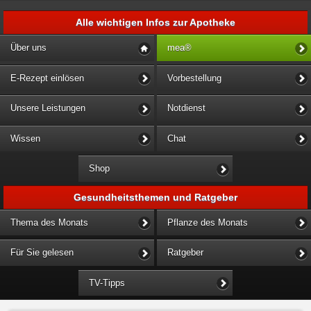
Alle wichtigen Infos zur Apotheke
Über uns
mea®
E-Rezept einlösen
Vorbestellung
Unsere Leistungen
Notdienst
Wissen
Chat
Shop
Gesundheitsthemen und Ratgeber
Thema des Monats
Pflanze des Monats
Für Sie gelesen
Ratgeber
TV-Tipps