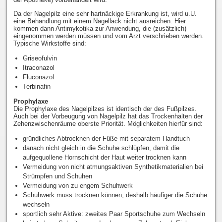
Da der Nagelpilz eine sehr hartnäckige Erkrankung ist, wird u.U.
eine Behandlung mit einem Nagellack nicht ausreichen. Hier
kommen dann Antimykotika zur Anwendung, die (zusätzlich)
eingenommen werden müssen und vom Arzt verschrieben werden.
Typische Wirkstoffe sind:
Griseofulvin
Itraconazol
Fluconazol
Terbinafin
Prophylaxe
Die Prophylaxe des Nagelpilzes ist identisch der des Fußpilzes.
Auch bei der Vorbeugung von Nagelpilz hat das Trockenhalten der
Zehenzwischenräume oberste Priorität. Möglichkeiten hierfür sind:
gründliches Abtrocknen der Füße mit separatem Handtuch
danach nicht gleich in die Schuhe schlüpfen, damit die
aufgequollene Hornschicht der Haut weiter trocknen kann
Vermeidung von nicht atmungsaktiven Synthetikmaterialien bei
Strümpfen und Schuhen
Vermeidung von zu engem Schuhwerk
Schuhwerk muss trocknen können, deshalb häufiger die Schuhe
wechseln
sportlich sehr Aktive: zweites Paar Sportschuhe zum Wechseln