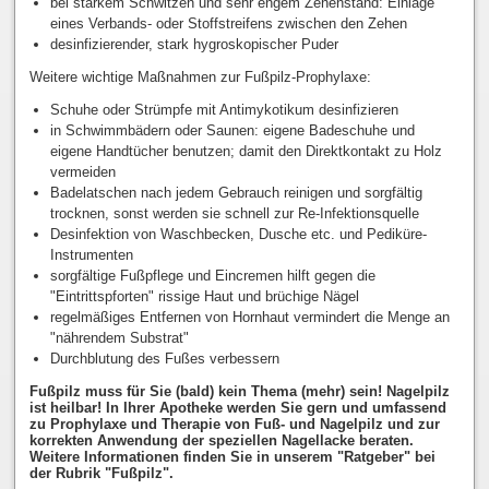
bei starkem Schwitzen und sehr engem Zehenstand: Einlage
eines Verbands- oder Stoffstreifens zwischen den Zehen
desinfizierender, stark hygroskopischer Puder
Weitere wichtige Maßnahmen zur Fußpilz-Prophylaxe:
Schuhe oder Strümpfe mit Antimykotikum desinfizieren
in Schwimmbädern oder Saunen: eigene Badeschuhe und
eigene Handtücher benutzen; damit den Direktkontakt zu Holz
vermeiden
Badelatschen nach jedem Gebrauch reinigen und sorgfältig
trocknen, sonst werden sie schnell zur Re-Infektionsquelle
Desinfektion von Waschbecken, Dusche etc. und Pediküre-
Instrumenten
sorgfältige Fußpflege und Eincremen hilft gegen die
"Eintrittspforten" rissige Haut und brüchige Nägel
regelmäßiges Entfernen von Hornhaut vermindert die Menge an
"nährendem Substrat"
Durchblutung des Fußes verbessern
Fußpilz muss für Sie (bald) kein Thema (mehr) sein! Nagelpilz
ist heilbar! In Ihrer Apotheke werden Sie gern und umfassend
zu Prophylaxe und Therapie von Fuß- und Nagelpilz und zur
korrekten Anwendung der speziellen Nagellacke beraten.
Weitere Informationen finden Sie in unserem "Ratgeber" bei
der Rubrik "Fußpilz".