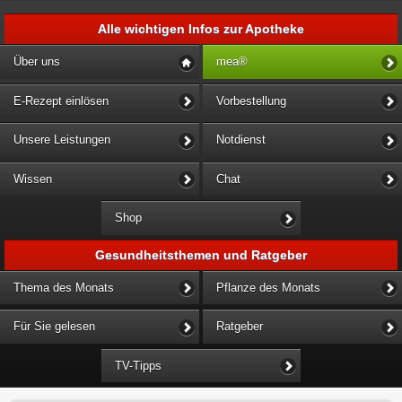
Alle wichtigen Infos zur Apotheke
Über uns
mea®
E-Rezept einlösen
Vorbestellung
Unsere Leistungen
Notdienst
Wissen
Chat
Shop
Gesundheitsthemen und Ratgeber
Thema des Monats
Pflanze des Monats
Für Sie gelesen
Ratgeber
TV-Tipps