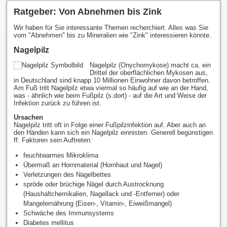
Ratgeber: Von Abnehmen bis Zink
Wir haben für Sie interessante Themen recherchiert. Alles was Sie
vom "Abnehmen" bis zu Mineralien wie "Zink" interessieren könnte.
Nagelpilz
Nagelpilz (Onychomykose) macht ca. ein
Drittel der oberflächlichen Mykosen aus,
in Deutschland sind knapp 10 Millionen Einwohner davon betroffen.
Am Fuß tritt Nagelpilz etwa viermal so häufig auf wie an der Hand,
was - ähnlich wie beim Fußpilz (s.dort) - auf die Art und Weise der
Infektion zurück zu führen ist.
Ursachen
Nagelpilz tritt oft in Folge einer Fußpilzinfektion auf. Aber auch an
den Händen kann sich ein Nagelpilz einnisten. Generell begünstigen
ff. Faktoren sein Auftreten:
feuchtwarmes Mikroklima
Übermaß an Hornmaterial (Hornhaut und Nagel)
Verletzungen des Nagelbettes
spröde oder brüchige Nägel durch Austrocknung
(Haushaltchemikalien, Nagellack und -Entferner) oder
Mangelernährung (Eisen-, Vitamin-, Eiweißmangel)
Schwäche des Immunsystems
Diabetes mellitus