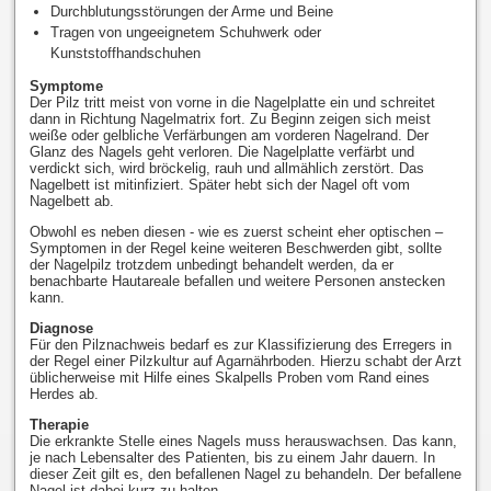
Durchblutungsstörungen der Arme und Beine
Tragen von ungeeignetem Schuhwerk oder
Kunststoffhandschuhen
Symptome
Der Pilz tritt meist von vorne in die Nagelplatte ein und schreitet
dann in Richtung Nagelmatrix fort. Zu Beginn zeigen sich meist
weiße oder gelbliche Verfärbungen am vorderen Nagelrand. Der
Glanz des Nagels geht verloren. Die Nagelplatte verfärbt und
verdickt sich, wird bröckelig, rauh und allmählich zerstört. Das
Nagelbett ist mitinfiziert. Später hebt sich der Nagel oft vom
Nagelbett ab.
Obwohl es neben diesen - wie es zuerst scheint eher optischen –
Symptomen in der Regel keine weiteren Beschwerden gibt, sollte
der Nagelpilz trotzdem unbedingt behandelt werden, da er
benachbarte Hautareale befallen und weitere Personen anstecken
kann.
Diagnose
Für den Pilznachweis bedarf es zur Klassifizierung des Erregers in
der Regel einer Pilzkultur auf Agarnährboden. Hierzu schabt der Arzt
üblicherweise mit Hilfe eines Skalpells Proben vom Rand eines
Herdes ab.
Therapie
Die erkrankte Stelle eines Nagels muss herauswachsen. Das kann,
je nach Lebensalter des Patienten, bis zu einem Jahr dauern. In
dieser Zeit gilt es, den befallenen Nagel zu behandeln. Der befallene
Nagel ist dabei kurz zu halten.