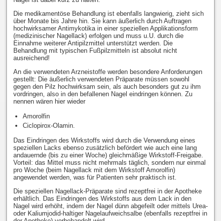
Die medikamentöse Behandlung ist ebenfalls langwierig, zieht sich
über Monate bis Jahre hin. Sie kann äußerlich durch Auftragen
hochwirksamer Antimykotika in einer speziellen Applikationsform
(medizinischer Nagellack) erfolgen und muss u.U. durch die
Einnahme weiterer Antipilzmittel unterstützt werden. Die
Behandlung mit typischen Fußpilzmitteln ist absolut nicht
ausreichend!
An die verwendeten Arzneistoffe werden besondere Anforderungen
gestellt: Die äußerlich verwendeten Präparate müssen sowohl
gegen den Pilz hochwirksam sein, als auch besonders gut zu ihm
vordringen, also in den befallenen Nagel eindringen können. Zu
nennen wären hier wieder
Amorolfin
Ciclopirox-Olamin.
Das Eindringen des Wirkstoffs wird durch die Verwendung eines
speziellen Lacks ebenso zusätzlich befördert wie auch eine lang
andauernde (bis zu einer Woche) gleichmäßige Wirkstoff-Freigabe.
Vorteil: das Mittel muss nicht mehrmals täglich, sondern nur einmal
pro Woche (beim Nagellack mit dem Wirkstoff Amorolfin)
angewendet werden, was für Patienten sehr praktisch ist.
Die speziellen Nagellack-Präparate sind rezeptfrei in der Apotheke
erhältlich. Das Eindringen des Wirkstoffs aus dem Lack in den
Nagel wird erhöht, indem der Nagel dünn abgefeilt oder mittels Urea-
oder Kaliumjodid-haltiger Nagelaufweichsalbe (ebenfalls rezeptfrei in
der Apotheke) vorbehandelt wird.